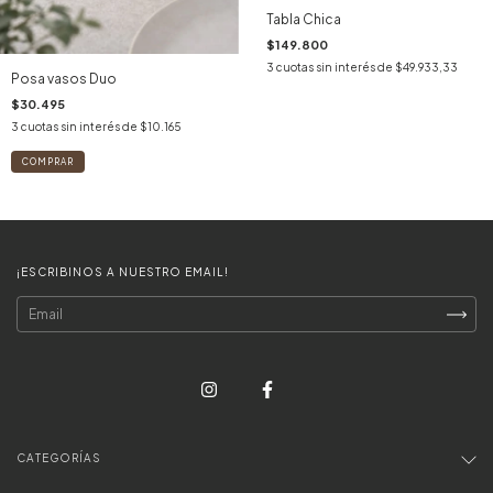
Tabla Chica
$149.800
3
cuotas sin interés de
$49.933,33
Posa vasos Duo
$30.495
3
cuotas sin interés de
$10.165
¡ESCRIBINOS A NUESTRO EMAIL!
CATEGORÍAS