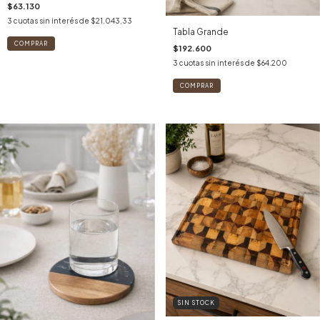
$63.130
3
cuotas sin interés de
$21.043,33
Tabla Grande
$192.600
3
cuotas sin interés de
$64.200
SIN STOCK