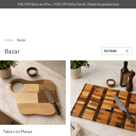
15% OFF Extra en Efvo. / 10% OFF Extra Transf. (Todos los productos)
0
Inicio
.
Bazar
Bazar
FILTRAR
Tabla con Manija