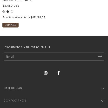
Mesas de luz BLACK
$2.450.086
3
cuotas sin interés de
$816.695,33
COMPRAR
¡ESCRIBINOS A NUESTRO EMAIL!
CATEGORÍAS
CONTACTÁNOS