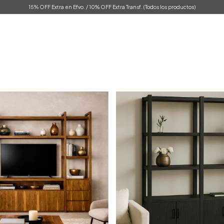
15% OFF Extra en Efvo. / 10% OFF Extra Transf. (Todos los productos)