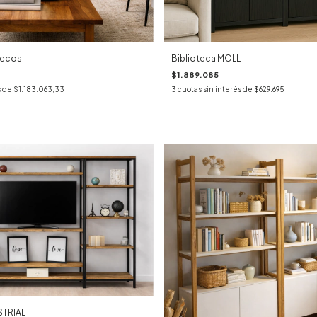
uecos
Biblioteca MOLL
$1.889.085
s de
$1.183.063,33
3
cuotas sin interés de
$629.695
STRIAL