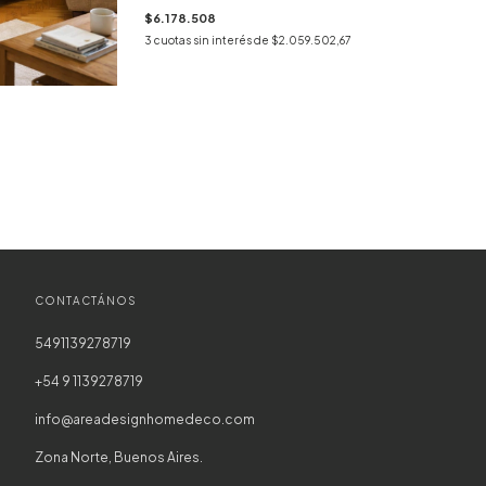
$6.178.508
3
cuotas sin interés de
$2.059.502,67
CONTACTÁNOS
5491139278719
+54 9 1139278719
info@areadesignhomedeco.com
Zona Norte, Buenos Aires.