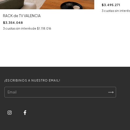
$3.495.271
3
cuotas sin interé
RACK de TV VALENCIA
$3.354.048
3
cuotas sin interés de
$1.118.016
¡ESCRIBINOS A NUESTRO EMAIL!