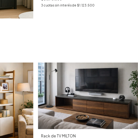
3
cuotas sin interés de
$1.123.500
Rack de TV MILTON