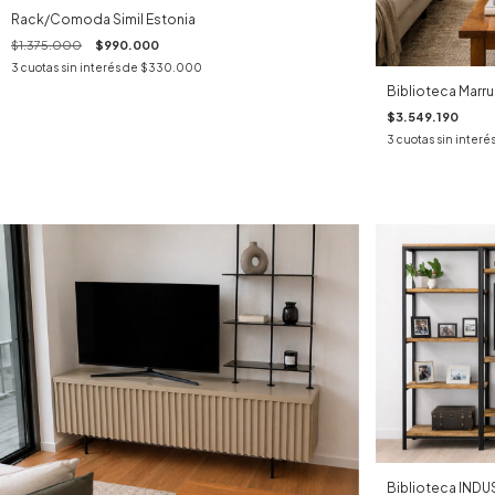
Rack/Comoda Simil Estonia
$1.375.000
$990.000
3
cuotas sin interés de
$330.000
Biblioteca Marr
$3.549.190
3
cuotas sin interé
Biblioteca INDU