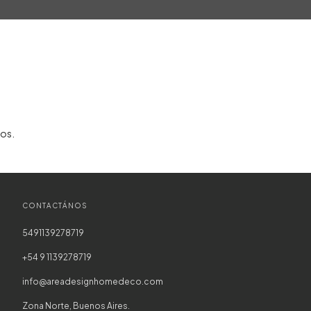
0
ros.
CONTACTÁNOS
5491139278719
+54 9 1139278719
info@areadesignhomedeco.com
Zona Norte, Buenos Aires.