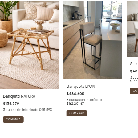
Sill
$40
3
cuo
$133.
Banqueta LYON
$486.605
Banquito NATURA
3
cuotas sin interés de
$136.779
$162.201,67
3
cuotas sin interés de
$45.593