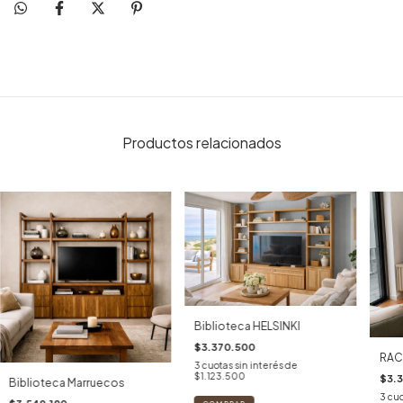
Productos relacionados
Biblioteca HELSINKI
$3.370.500
RAC
3
cuotas sin interés de
$1.123.500
$3.
Biblioteca Marruecos
3
cuo