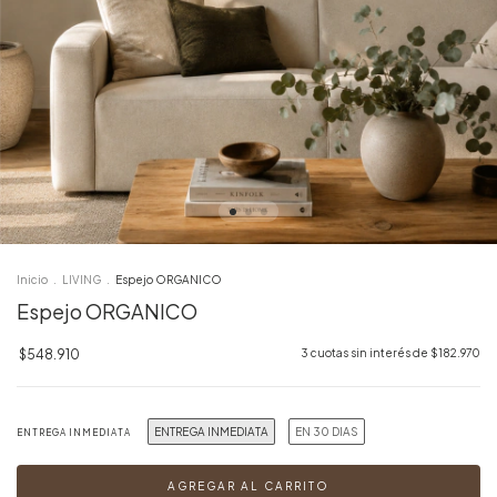
Inicio
.
LIVING
.
Espejo ORGANICO
Espejo ORGANICO
$548.910
3
cuotas sin interés de
$182.970
ENTREGA INMEDIATA
EN 30 DIAS
ENTREGA INMEDIATA