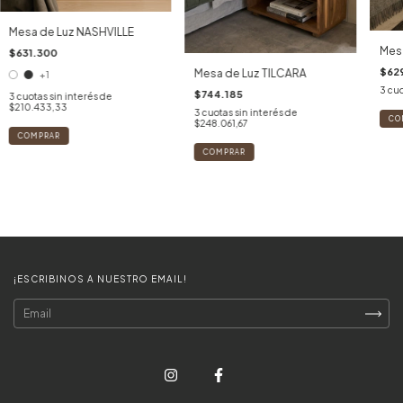
Mesa de Luz NASHVILLE
Mesa
$631.300
$629
Mesa de Luz TILCARA
+1
3
cuo
$744.185
3
cuotas sin interés de
$210.433,33
3
cuotas sin interés de
CO
$248.061,67
COMPRAR
¡ESCRIBINOS A NUESTRO EMAIL!