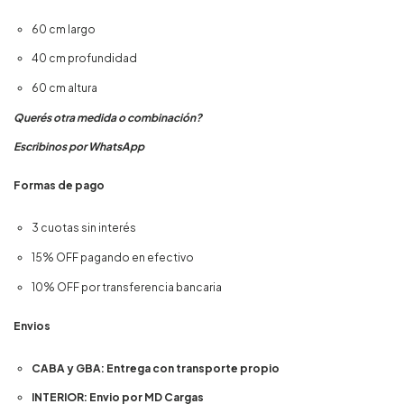
60 cm largo
40 cm profundidad
60 cm altura
Querés otra medida o combinación?
Escribinos por WhatsApp
Formas de pago
3 cuotas sin interés
15% OFF pagando en efectivo
10% OFF por transferencia bancaria
Envios
CABA y GBA: Entrega con transporte propio
INTERIOR: Envio por MD Cargas