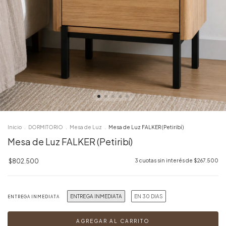
Inicio
.
DORMITORIO
.
Mesa de Luz
.
Mesa de Luz FALKER (Petiribí)
Mesa de Luz FALKER (Petiribí)
$802.500
3
cuotas sin interés de
$267.500
ENTREGA INMEDIATA
EN 30 DIAS
ENTREGA INMEDIATA