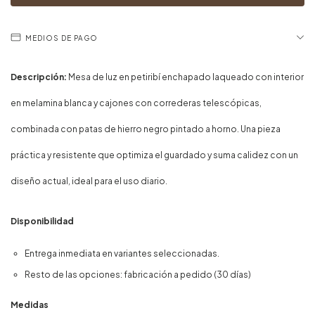
MEDIOS DE PAGO
Descripción:
Mesa de luz en petiribí enchapado laqueado con interior
en melamina blanca y cajones con correderas telescópicas,
combinada con patas de hierro negro pintado a horno. Una pieza
práctica y resistente que optimiza el guardado y suma calidez con un
diseño actual, ideal para el uso diario.
Disponibilidad
Entrega inmediata en variantes seleccionadas.
Resto de las opciones: fabricación a pedido (30 días)
Medidas