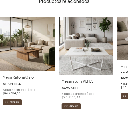
Productos relacionados
Mesa
LOL
Mesa Ratona Oslo
$69
Mesa ratona ALPES
$1.391.054
3
cuo
$231
$695.500
3
cuotas sin interés de
$463.684,67
3
cuotas sin interés de
$231.833,33