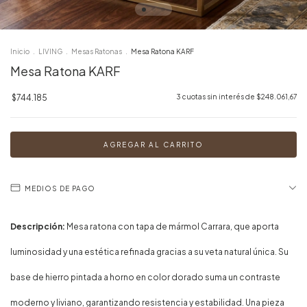
Inicio
.
LIVING
.
Mesas Ratonas
.
Mesa Ratona KARF
Mesa Ratona KARF
$744.185
3
cuotas sin interés de
$248.061,67
MEDIOS DE PAGO
Descripción:
Mesa ratona con tapa de mármol Carrara, que aporta
luminosidad y una estética refinada gracias a su veta natural única. Su
base de hierro pintada a horno en color dorado suma un contraste
moderno y liviano, garantizando resistencia y estabilidad. Una pieza