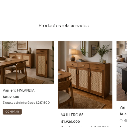
Productos relacionados
Vajillero FINLANDIA
$802.500
3
cuotas sin interés de
$267.500
Vaji
COMPRAR
$1.3
VAJILLERO 88
$1.926.000