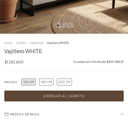
Inicio
.
LIVING
.
Vajilleros
.
Vajillero WHITE
Vajillero WHITE
$1.262.600
3
cuotas sin interés de
$420.866,67
150 CM
180 CM
200 CM
MEDIDAS
MEDIOS DE PAGO