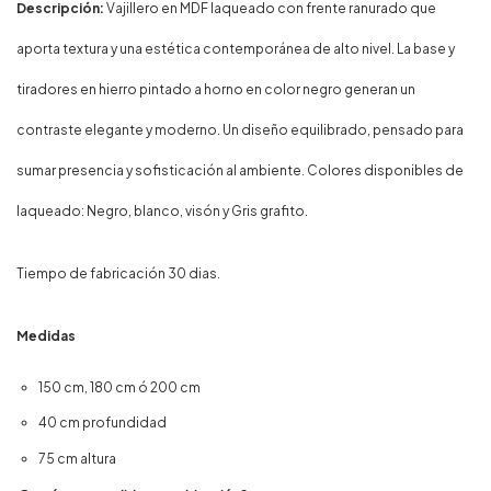
Descripción:
Vajillero en MDF laqueado con frente ranurado que
aporta textura y una estética contemporánea de alto nivel. La base y
tiradores en hierro pintado a horno en color negro generan un
contraste elegante y moderno. Un diseño equilibrado, pensado para
sumar presencia y sofisticación al ambiente. Colores disponibles de
laqueado: Negro, blanco, visón y Gris grafito.
Tiempo de fabricación 30 dias.
Medidas
150 cm, 180 cm ó 200 cm
40 cm profundidad
75 cm altura