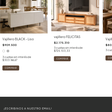
vajillero FELICITAS
Vajillero BLACK - Liso
Vaji
$2.175.310
$909.500
$80
3
cuotas sin interés de
3
cuo
$725.103,33
3
cuotas sin interés de
CO
$303.166,67
COMPRAR
¡ESCRIBINOS A NUESTRO EMAIL!