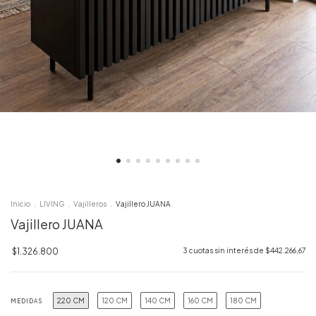
Inicio
.
LIVING
.
Vajilleros
.
Vajillero JUANA
Vajillero JUANA
$1.326.800
3
cuotas sin interés de
$442.266,67
220 CM
120 CM
140 CM
160 CM
180 CM
MEDIDAS