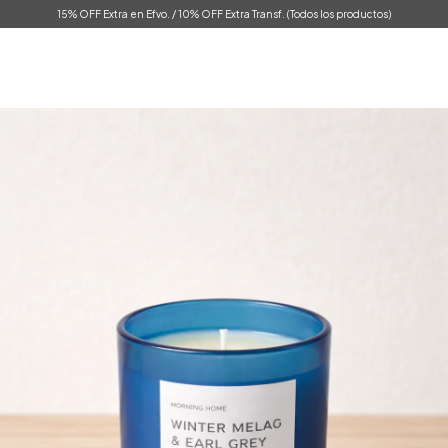
15% OFF Extra en Efvo. / 10% OFF Extra Transf. (Todos los productos)
0