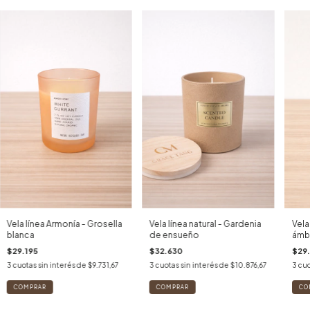
Vela línea Armonía - Grosella
Vela línea natural - Gardenia
Vela
blanca
de ensueño
ámb
$29.195
$32.630
$29.
3
cuotas sin interés de
$9.731,67
3
cuotas sin interés de
$10.876,67
3
cuo