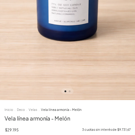
Inicio
.
Deco
.
Velas
.
Vela línea armonía - Melón
Vela línea armonía - Melón
$29.195
3
cuotas sin interés de
$9.731,67