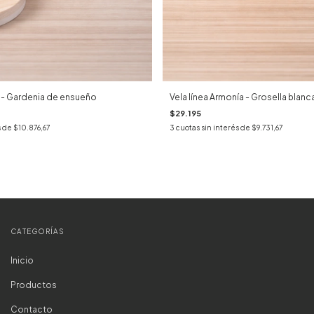
al - Gardenia de ensueño
Vela línea Armonía - Grosella blanc
$29.195
s de
$10.876,67
3
cuotas sin interés de
$9.731,67
CATEGORÍAS
Inicio
Productos
Contacto